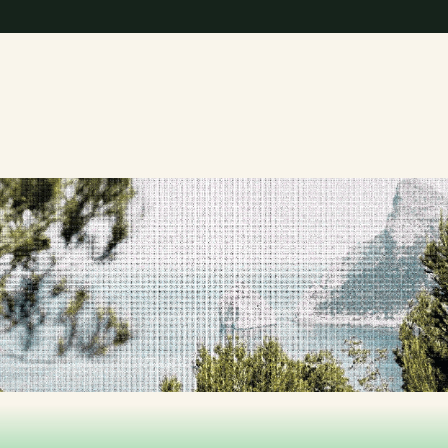
D
e
s
e
n
v
o
l
u
p
e
m
COMENÇA AVUI
s
i
s
t
e
m
e
s
R
e
g
e
n
e
r
a
t
i
u
s
p
e
r
D
e
i
à