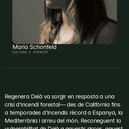
Maria Schonfeld
CULTURA I ATENCIÓ
Regenera Deià va sorgir en resposta a una 
E
l
f
o
c
v
a
e
n
c
e
n
d
r
e
a
q
u
e
s
t
m
o
v
i
m
e
n
t
crisi d'incendi forestal— des de Califòrnia fins 
a temporades d'incendis rècord a Espanya, la 
Mediterrània i arreu del món. Reconeguent la 
vulnerabilitat de Deià a aquests riscos, aquest 