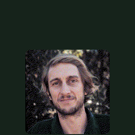
H
a
b
i
l
i
t
a
t
s
i
EQUIP
p
a
s
s
i
ó
a
l
t
e
r
r
e
n
y