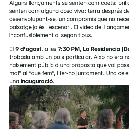
Alguns llançaments se senten com coets: brillan
senten com alguna cosa viva: terra després de 
desenvolupant-se, un compromís que no necessi
paisatge ja és l'escenari. El vídeo del llançame
inconfusiblement al segon tipus.
El 
9 d'agost
, a les 
7:30 PM
, 
La Residencia (D
trobada amb un pols particular. Això no era n
naixement públic d'una proposta que vol passar 
mal” al “què fem”, i fer-ho juntament. Una celeb
una 
inauguració
.