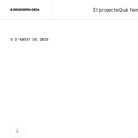
El projecte
Què fei
3 D'AGOST DE 2025
P
r
e
s
e
n
t
a
c
i
ó
d
e
R
e
g
e
n
e
r
a
D
e
i
à
R
e
s
i
d
e
n
c
i
a
B
e
l