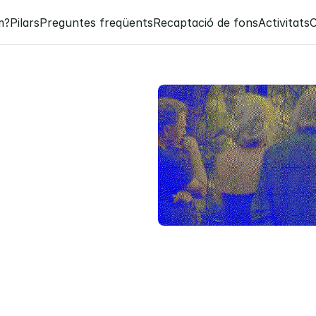
m?
Pilars
Preguntes freqüents
Recaptació de fons
Activitats
a
L
a
m
o
n
d