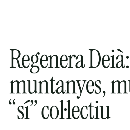
Regenera Deià: 
muntanyes, mús
“sí” col·lectiu