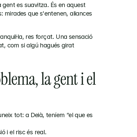
gent es suavitza. És en aquest 
 mirades que s'entenen, aliances 
nquil·la, res forçat. Una sensació 
t, com si algú hagués girat 
blema, la gent i el 
eix tot: a Deià, teníem “el que es 
ó i el risc és real.