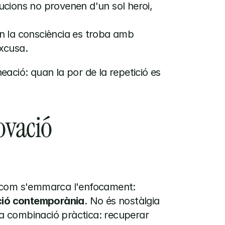
lucions no provenen d'un sol heroi, 
n la consciència es troba amb 
xcusa.
ació: quan la por de la repetició es 
vació 
Un dels aspectes més forts del llançament és com s'emmarca l'enfocament: 
ció contemporània
. No és nostàlgia 
na combinació pràctica: recuperar 