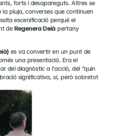
ts, forts i desapareguts. Altres se 
la pluja, converses que continuen 
ta escenificació perquè el 
nt de 
Regenera Deià
 pertany 
eià)
 es va convertir en un punt de 
omés una presentació. Era el 
del diagnòstic a l'acció, del “quin 
ració significativa, sí, però sobretot 