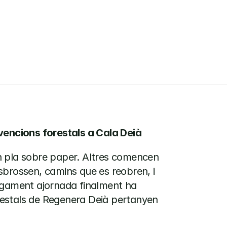
l
a
D
e
i
à
rvencions forestals a Cala Deià
 pla sobre paper. Altres comencen 
brossen, camins que es reobren, i 
rgament ajornada finalment ha 
estals de Regenera Deià pertanyen 