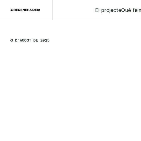
El projecte
Què fei
3 D'AGOST DE 2025
R
e
g
e
n
e
r
a
D
e
i
à
c
o
m
e
n
ç
a
l
e
s
s
e
p
r
i
m
e
r
e
s
i
n
t
e
r