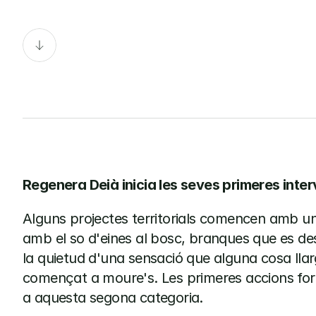
s
f
o
r
e
s
t
a
l
s
a
C
a
Regenera Deià inicia les seves primeres inte
Alguns projectes territorials comencen amb un
amb el so d'eines al bosc, branques que es des
la quietud d'una sensació que alguna cosa lla
començat a moure's. Les primeres accions for
a aquesta segona categoria.