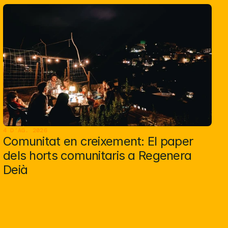
4 D’AG. 2026
Comunitat en creixement: El paper 
dels horts comunitaris a Regenera 
Deià