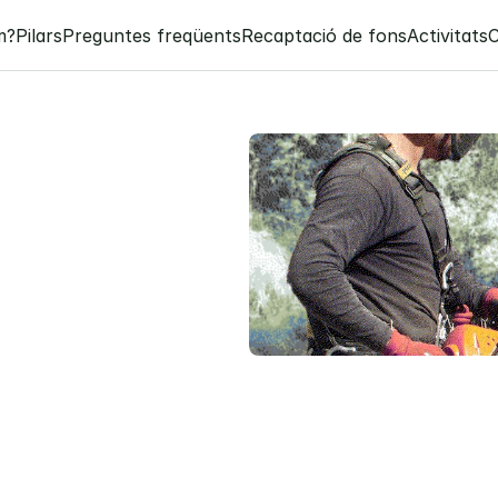
m?
Pilars
Preguntes freqüents
Recaptació de fons
Activitats
v
e
s
v
e
n
c
i
o
n