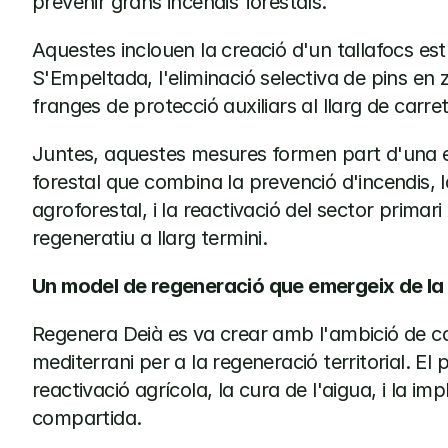
prevenir grans incendis forestals.
Aquestes inclouen la creació d'un tallafocs estr
S'Empeltada, l'eliminació selectiva de pins en zo
franges de protecció auxiliars al llarg de carret
Juntes, aquestes mesures formen part d'una es
forestal que combina la prevenció d'incendis, l
agroforestal, i la reactivació del sector primar
regeneratiu a llarg termini.
Un model de regeneració que emergeix de la
Regenera Deià es va crear amb l'ambició de con
mediterrani per a la regeneració territorial. El p
reactivació agrícola, la cura de l'aigua, i la imp
compartida.