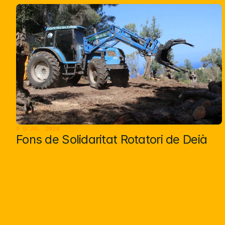
Ú
l
t
i
m
s
a
r
t
i
c
l
e
s
5 D’AG. 2026
Fons de Solidaritat Rotatori de Deià