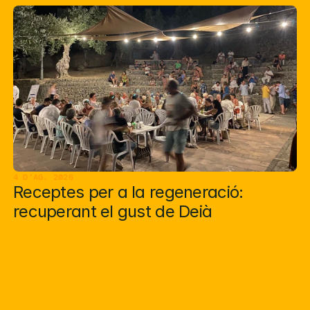
4 D’AG. 2026
Receptes per a la regeneració: 
recuperant el gust de Deià