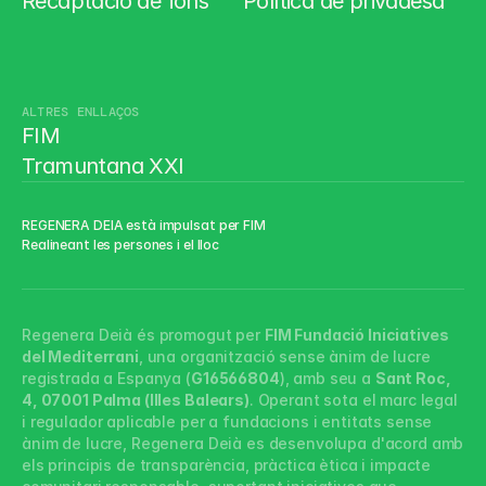
Recaptació de fons
Política de privadesa
ALTRES ENLLAÇOS
FIM
Tramuntana XXI
REGENERA DEIA està impulsat per FIM
Realineant les persones i el lloc
Regenera Deià és promogut per 
FIM Fundació Iniciatives 
del Mediterrani
, una organització sense ànim de lucre 
registrada a Espanya (
G16566804
), amb seu a 
Sant Roc, 
4, 07001 Palma (Illes Balears)
. Operant sota el marc legal 
i regulador aplicable per a fundacions i entitats sense 
ànim de lucre, Regenera Deià es desenvolupa d'acord amb 
els principis de transparència, pràctica ètica i impacte 